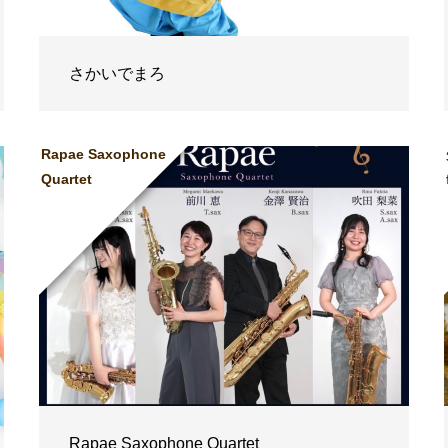
さかいでまろ
Rapae Saxophone
Quartet
Rapae Saxophone Quartet